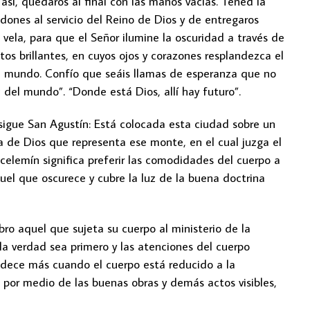
 así, quedaros al final con las manos vacías. Tened la
 dones al servicio del Reino de Dios y de entregaros
vela, para que el Señor ilumine la oscuridad a través de
tos brillantes, en cuyos ojos y corazones resplandezca el
 al mundo. Confío que seáis llamas de esperanza que no
z del mundo”. “Donde está Dios, allí hay futuro”.
osigue San Agustín: Está colocada esta ciudad sobre un
ia de Dios que representa ese monte, en el cual juzga el
 celemín significa preferir las comodidades del cuerpo a
quel que oscurece y cubre la luz de la buena doctrina
bro aquel que sujeta su cuerpo al ministerio de la
 la verdad sea primero y las atenciones del cuerpo
ndece más cuando el cuerpo está reducido a la
por medio de las buenas obras y demás actos visibles,